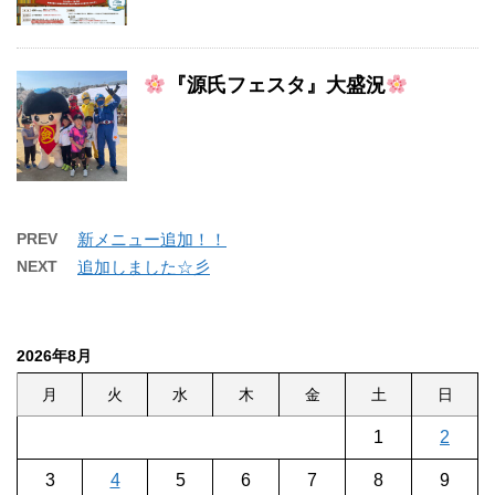
『源氏フェスタ』大盛況
PREV
新メニュー追加！！
NEXT
追加しました☆彡
2026年8月
月
火
水
木
金
土
日
1
2
3
4
5
6
7
8
9