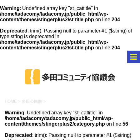
Warning
: Undefined array key "st_cattitle" in
/home/tadacomy/tadacomy.jp/public_html/wp-
content/themes/stingerplus2/st-title.php
on line
204
Deprecated
: trim(): Passing null to parameter #1 ($string) of
type string is deprecated in
/home/tadacomy/tadacomy.jp/public_html/wp-
content/themes/stingerplus2/st-title.php
on line
204
HOME
>
多田公民館
>
Warning
: Undefined array key "st_cattitle" in
/home/tadacomy/tadacomy.jp/public_html/wp-
content/themes/stingerplus2/category.php
on line
56
Deprecated
: trim(): Passing null to parameter #1 ($string)