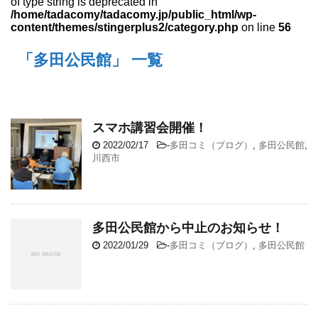
of type string is deprecated in
/home/tadacomy/tadacomy.jp/public_html/wp-
content/themes/stingerplus2/category.php
on line
56
「多田公民館」 一覧
スマホ講習会開催！
2022/02/17
-
多田コミ（ブログ）
,
多田公民館
,
川西市
多田公民館から中止のお知らせ！
2022/01/29
-
多田コミ（ブログ）
,
多田公民館