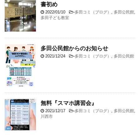
書初め
2022/01/10
-
多田コミ（ブログ）
,
多田公民館
,
多田子ども教室
多田公民館からのお知らせ
2021/12/24
-
多田コミ（ブログ）
,
多田公民館
無料『スマホ講習会』
2021/12/17
-
多田コミ（ブログ）
,
多田公民館
,
川西市